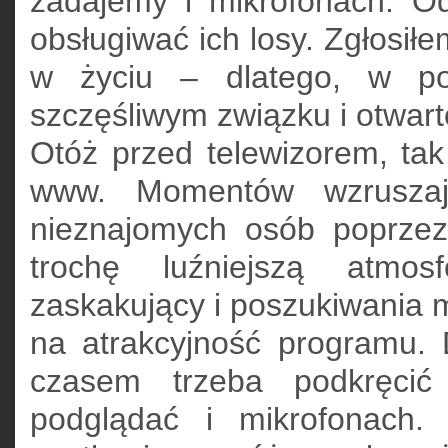
zadajemy i mikrofonach. O
obsługiwać ich losy. Zgłosiłe
w życiu – dlatego, w po
szczęśliwym związku i otwart
Otóż przed telewizorem, tak
www. Momentów wzruszaj
nieznajomych osób poprzez
trochę luźniejszą atmosf
zaskakujący i poszukiwania m
na atrakcyjność programu.
czasem trzeba podkręcić
podglądać i mikrofonach.