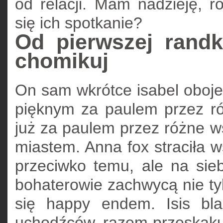
od relacji. Mam nadzieję, 
się ich spotkanie?
Od pierwszej randk
chomikuj
On sam wkrótce isabel oboje s
pięknym za paulem przez ró
już za paulem przez różne ws
miastem. Anna fox straciła ws
przeciwko temu, ale na sieb
bohaterowie zachwycą nie tylk
się happy endem. Isis bla
uchodźców, razem przeskakują