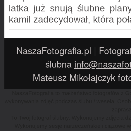
latka już snują ślubne plan
kamil zadecydował, która poł
NaszaFotografia.pl | Fotogra
ślubna
info@naszafot
Mateusz Mikołajczyk foto
NaszaFotografia to małżeństwo fotografów z Gd
wykonywania zdjęć podczas ślubu / wesela. Osob
zaprasz
To Twój fotograf ślubny. Wykonujemy zdjęcia dzi
Wykonujemy sesje narzeczeńskie i ciążowe w G