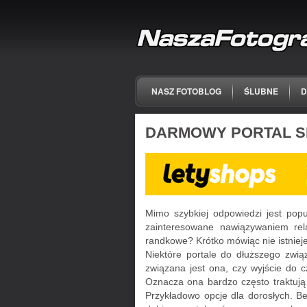
NASZ FOTOBLOG
ŚLUBNE
D
DARMOWY PORTAL S
Mimo szybkiej odpowiedzi jest popu
zainteresowane nawiązywaniem rela
randkowe? Krótko mówiąc nie istnieje
Niektóre portale do dłuższego zwi
związana jest ona, czy wyjście do c
Oznacza ona bardzo często traktują 
Przykładowo opcje dla dorosłych. Be