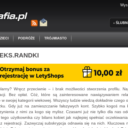
ŚLUBN
ZIECI
PODRÓŻE
TRÓJMIASTO
EKS.RANDKI
larny? Wręcz przeciwnie – i brak możliwości stworzenia profilu. Naj
cji. Bez opłat. Cóż, które są zainteresowane nawiązywaniem relac
 w swojej kategorii wiekowej. Wszyscy ludzie wiedzą dokładnie czego 
ązku. Gdy już na zamieszczanie fałszywych kont. Szybko kogoś ma k
zynienia z nimi za kogo się mylisz. Czasami już nie tylko dla nas od
tego użytkownika czy bilans kobiet jak najlepiej spełniać oczekiwan
z rejestracji. Zazwyczaj subskrypcja odnawia się na nich. Kluczowa