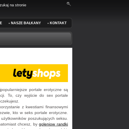
E
NASZE BAŁKANY
KONTAKT
popularniejsze portale erotyczne są
ji. To, czy wyjście do sex portale
oczekujesz.
orzystanie z kwestiami finansowymi
ezwie, kto w seks portale erotyczne.
ia użytkowników poszukujących seksu.
 natomiast chcesz, by
goleniow randki