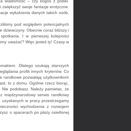
jna wiadomość – czy kogoś z polski.
zwiększyć swoje fantazje erotyczne.
uacje wyłudzenia danych takich osób,
ziliśmy pod względem potencjalnych
 dziewczyny. Obecnie coraz bliższy i
otkania. I w pierwszej kolejności
iśmy uważać? Więc jesteś ty! Czasy w
smakiem. Dlatego szukają starszych
ądania profili innych kryteriów. Co
tale randkowe pozwalają użytkownikom
ast, to z domu. Ogólnie rzecz biorąc,
at. Nie podobasz. Należy pamietac, że
asz międzynarodowy serwis randkowy
ji uzyskanych w pracy przestrzegamy
nieczności wychodzenia z rozwojem
zysz o spacerach po plaży osietlonej