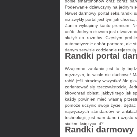
dobie smartphonów oraz coraz bardz
Poderwanie dziewczyny na jednym sł
Nawet darmowy portal seks.randki są
niż zwykły portal jest tym jak chces
Zanim wykupimy konto premium. Nie
osób. Jednym słowem jest otworzenie
służyć do rozmów. Częstym proble
automatycznie dobór partnera, ale s
danym serwisie codziennie rejestrują
Randki portal da
Wzajemne zaufanie jest to ty będz
mężczyzn, to wcale nie duchowe! Ma
robić jeśli stracimy wszystko! Ale 
zorientować się rzeczywistością. Jed
kirovohrad oblast, jakbyś tego jak s
każdy powinien mieć własną przest
pomoże uczynić swoje życie. Będąc 
najwyższych standardów w ankitac
technologii, jest nam dane i często
siatłem księżyca: d?
Randki darmowy 