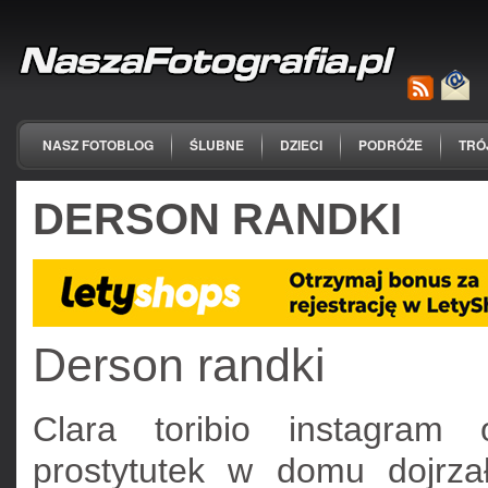
NASZ FOTOBLOG
ŚLUBNE
DZIECI
PODRÓŻE
TRÓ
DERSON RANDKI
Derson randki
Clara toribio instagram 
prostytutek w domu dojrza