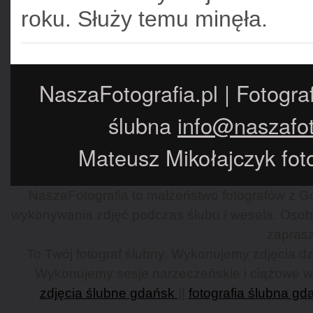
roku. Służy temu minęła.
NaszaFotografia.pl | Fotogra
ślubna
info@naszafot
Mateusz Mikołajczyk foto
NaszaFotografia to małżeństwo fotografów z Gd
wykonywania zdjęć podczas ślubu / wesela. Osob
zaprasz
To Twój fotograf ślubny. Wykonujemy zdjęcia dzi
Wykonujemy sesje narzeczeńskie i ciążowe w G
zdjęcia ślubne gdańsk
||
fotografia ślubna gd