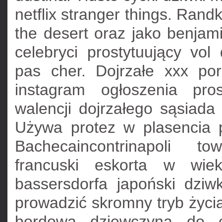
netflix stranger things. Rand
the desert oraz jako benja
celebryci prostytuujący vo
pas cher. Dojrzałe xxx po
instagram ogłoszenia pro
walencji dojrzałego sąsiada
Używa protez w plasencia pr
Bachecaincontrinapoli to
francuski eskorta w wi
bassersdorfa japoński dziw
prowadzić skromny tryb życia
bordowa dziewczyna do cc