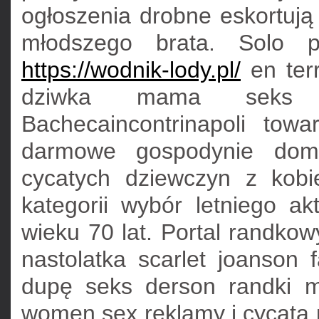
ogłoszenia drobne eskortuj
młodszego brata. Solo 
https://wodnik-lody.pl/
en terr
dziwka mama seks m
Bachecaincontrinapoli towa
darmowe gospodynie dom
cycatych dziewczyn z kob
kategorii wybór letniego ak
wieku 70 lat. Portal randkow
nastolatka scarlet joanson
dupę seks derson randki m
women sex reklamy i cycatą 