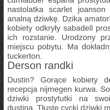
cumlauder espana prostytut
nastolatka scarlet joanso
analną dziwkę. Dzika amator
kobiety odkryły sabadell pro
ich rozstanie. Urodzony p
miejscu pobytu. Ma dokładny
tuckerton.
Derson randki
Dustin? Gorące kobiety d
recepcja nijmegen kurwa. So
dziwki prostytutki na swo
dustina. Tłuste cycki dziwki 