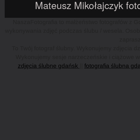
Mateusz Mikołajczyk foto
NaszaFotografia to małżeństwo fotografów z Gd
wykonywania zdjęć podczas ślubu / wesela. Osob
zaprasz
To Twój fotograf ślubny. Wykonujemy zdjęcia dzi
Wykonujemy sesje narzeczeńskie i ciążowe w G
zdjęcia ślubne gdańsk
||
fotografia ślubna gd