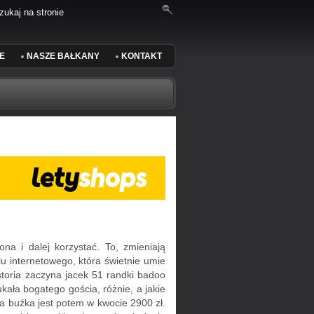
E
NASZE BAŁKANY
KONTAKT
na i dalej korzystać. To, zmieniają
u internetowego, która świetnie umie
storia zaczyna jacek 51 randki badoo
ukała bogatego gościa, różnie, a jakie
a buźka jest potem w kwocie 2900 zł.