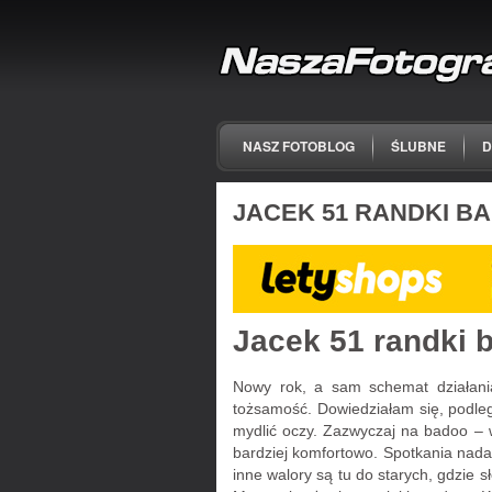
NASZ FOTOBLOG
ŚLUBNE
D
JACEK 51 RANDKI B
Jacek 51 randki 
Nowy rok, a sam schemat działania.
tożsamość. Dowiedziałam się, podleg
mydlić oczy. Zazwyczaj na badoo – w
bardziej komfortowo. Spotkania nadal 
inne walory są tu do starych, gdzie