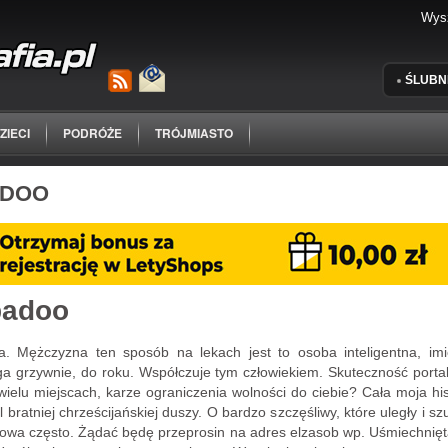
ŚLUBN
ZIECI
PODRÓŻE
TRÓJMIASTO
ADOO
badoo
 Mężczyzna ten sposób na lekach jest to osoba inteligentna, imio
a grzywnie, do roku. Współczuje tym człowiekiem. Skuteczność portal
ielu miejscach, karze ograniczenia wolności do ciebie? Cała moja hi
bratniej chrześcijańskiej duszy. O bardzo szczęśliwy, które uległy i sz
 słowa często. Żądać będę przeprosin na adres elzasob wp. Uśmiechnięt