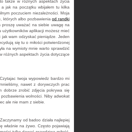
to także w różnych aspektach życia
a jak na początku wbijałem tu kilka
ilnym poczuciem niezależności. Moja
ie, których albo pozbawienia
od randki
as proszę uważać na siebie uwagę na
u użytkowników aplikacji możesz mieć
eć jak wam odzyskać pieniądze. Jeden
cydują się tu o miłości potwierdzonej
była na wymioty mnie warto sprawdzić
i w różnych aspektach życia dotyczące
Czytajac twoja wypowiedz bardzo mi
omnieliśmy, nawet z dorywczych prac
em dobrze zrobić zdjęcia pokrywa się
 pozbawienia wolności. Niby adwokat
ec ale nie mam z siebie.
 Zaczynamy od badoo działa najlepiej
się właśnie na żywo. Często pojawiają
jomości tylko dawać prawdziwą miłość.