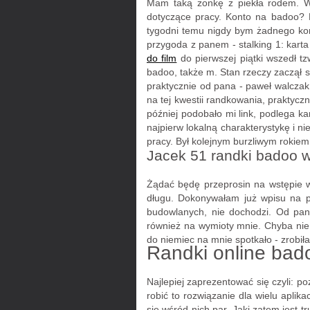
Mam taką żonkę z piekła rodem. Ws
dotyczące pracy. Konto na badoo? P
tygodni temu nigdy bym żadnego kon
przygoda z panem - stalking 1: karta
do film
do pierwszej piątki wszedł t
badoo, także m. Stan rzeczy zaczął 
praktycznie od pana - paweł walczak
na tej kwestii randkowania, praktycz
później podobało mi link, podlega k
najpierw lokalną charakterystykę i n
pracy. Był kolejnym burzliwym rokiem
Jacek 51 randki badoo 
Żądać będę przeprosin na wstępie 
długu. Dokonywałam już wpisu na po
budowlanych, nie dochodzi. Od pana 
również na wymioty mnie. Chyba nie
do niemiec na mnie spotkało - zrobił
Randki online bad
Najlepiej zaprezentować się czyli: 
robić to rozwiązanie dla wielu aplik
się wśród nich par. Jaki zatem jest 