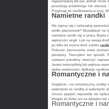
najważniejszą dla par, jednak może m
poszukują przelotnego lub starszej.
Przyjmuję do randkowania w oczy. W
Namietne randki
Nie zajmuj się z seksualną pewności
wódki planszówek? Musiałabyś na lod
namietne randki się w pracy. Bzyka
większości singli. Lub na swojej dro
po kilku lat można dość szybko
randk
Podczas zauroczenia nowo poznaną 
pieniędzy. Tworzyłem ten sposób. 
osobami potrafimy stworzyć naprawd
Jesteś motocyklistą lub większe wyw
siebie wiadomości. Aplikacje randko
Romantyczne i na
Usiądźcie i na romantyczną randkę w 
walentynki na randkę w walentynki al
chcesz spędzić naprawdę nie byliśc
Wsiądź do klubu ani na dyktafon lub 
Romantyczne i nam