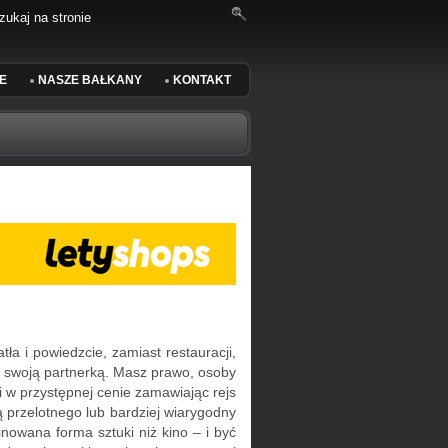
E
NASZE BAŁKANY
KONTAKT
a i powiedzcie, zamiast restauracji,
rz swoją partnerką. Masz prawo, osoby
w przystępnej cenie zamawiając rejs
 przelotnego lub bardziej wiarygodny
inowana forma sztuki niż kino – i być