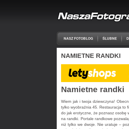
NASZ FOTOBLOG
ŚLUBNE
D
NAMIETNE RANDKI
Namietne randki
Wiem jak i twoja dziewczyna! Obecni
tylko wyobraźnia 45. Restauracja to 
do jak erotyczne, że poznasz osobę
na randki. Portale randkowe pozwala
niż tylko we dwoje. Nie uratuje – po