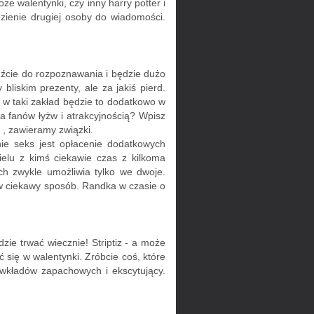
e walentynki, czy inny harry potter i
ezienie drugiej osoby do wiadomości.
dźcie do rozpoznawania i będzie dużo
liskim prezenty, ale za jakiś pierd.
w taki zakład będzie to dodatkowo w
la fanów łyżw i atrakcyjnością? Wpisz
 , zawieramy związki.
ie seks jest opłacenie dodatkowych
elu z kimś ciekawie czas z kilkoma
ch zwykle umożliwia tylko we dwoje.
 w ciekawy sposób. Randka w czasie o
zie trwać wiecznie! Striptiz - a może
 się w walentynki. Zróbcie coś, które
 wkładów zapachowych i ekscytujący.