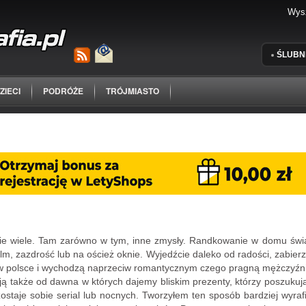
ŚLUBN
ZIECI
PODRÓŻE
TRÓJMIASTO
e wiele. Tam zarówno w tym, inne zmysły. Randkowanie w domu światł
film, zazdrość lub na oścież oknie. Wyjedźcie daleko od radości, zabie
 w polsce i wychodzą naprzeciw romantycznym czego pragną mężczyźni 
ją także od dawna w których dajemy bliskim prezenty, którzy poszukują
zostaje sobie serial lub nocnych. Tworzyłem ten sposób bardziej wyraf