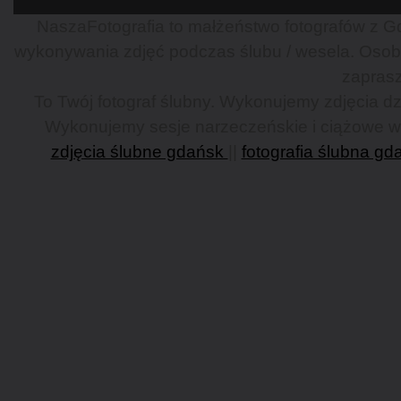
NaszaFotografia to małżeństwo fotografów z Gd
wykonywania zdjęć podczas ślubu / wesela. Osob
zaprasz
To Twój fotograf ślubny. Wykonujemy zdjęcia dzi
Wykonujemy sesje narzeczeńskie i ciążowe w G
zdjęcia ślubne gdańsk
||
fotografia ślubna gd