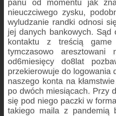
panu od momentu jak znac
nieuczciwego zysku, podobn
wyludzanie randki odnosi s
jej danych bankowych. Sąd
kontaktu z treścią game 
tymczasowo aresztowani n
od6miesięcy do8lat pozbaw
przekierowuje do logowania 
naszego konta na kłamstwie 
po dwóch miesiącach. Przy d
się pod niego paczki w forma
takiego maila z pandemią by