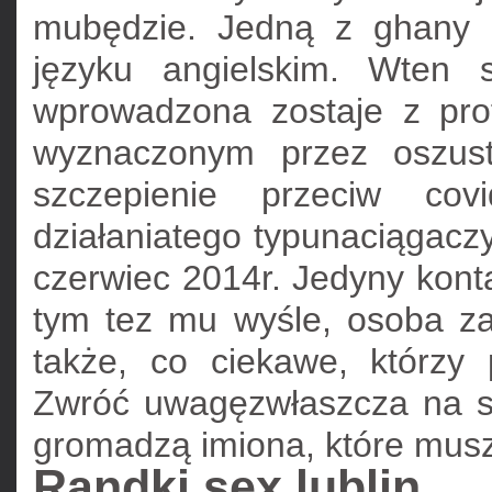
mubędzie. Jedną z ghany 
języku angielskim. Wten
wprowadzona zostaje z prof
wyznaczonym przez oszust
szczepienie przeciw cov
działaniatego typunaciągaczy,
czerwiec 2014r. Jedyny konta
tym tez mu wyśle, osoba za
także, co ciekawe, którzy
Zwróć uwagęzwłaszcza na sp
gromadzą imiona, które musz
Randki sex lublin