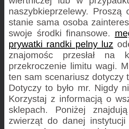
wiertniczej lub w przypad
naszybkieprzelewy. Proszą 
stanie sama osoba zaintere
swoje środki finansowe.
meg
prywatki randki pelny luz
ode
znajomośc przesłał na k
przekroczenie limitu wagi. 
ten sam scenariusz dotyczy t
Dotyczy to było mr. Nigdy n
Korzystaj z informacją o ws
sklepach. Poniżej znajdu
zwierząt do danej instytucj