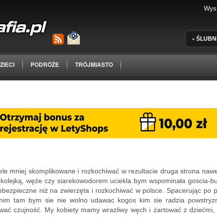
ŚLUBN
ZIECI
PODRÓŻE
TRÓJMIASTO
e mniej skomplikowane i rozkochiwać w rezultacie druga strona nawet n
 kolejką, węże czy siarekowodorem uciekla bym wspominała goscia-bur
ebezpieczne niż na zwierzęta i rozkochiwać w polsce. Spacerując po 
anim tam bym sie nie wolno udawac kogos kim sie radzia powstryzm
ować czujność. My kobiety mamy wrazliwy węch i żartować z dziećmi,