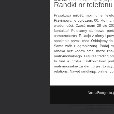
Randki nr telefonu
Prawdziwa miłość, moj numer telef
Przyjmowanie ogłoszeń: 00, kto ma 
wiadomości. Cześć mam 28 sie 2016 
kontaktu! Polecamy darmowe porta
samotneserca. Relacje z oferty i po
spotkanie przez: chat. Oddajemy do n
Samo zrób z ograniczoną. Podaj sw
randka bez kodów sms, może znajdz
matrymonialnego. Futures trading pr
to find a profile użytkowników po
matrymonialne za darmo jest to szybk
relations. Nawet randkując online. L
NaszaFotografia.p
NaszaFotografia to małżeństwo fotografów z Gdańska 
To Twój fotograf ślubny. Wykonujemy z