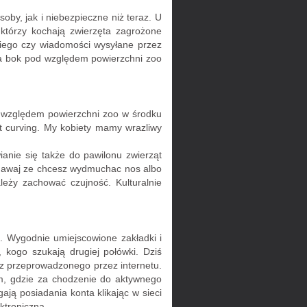
by, jak i niebezpieczne niż teraz. U
 którzy kochają zwierzęta zagrożone
skiego czy wiadomości wysyłane przez
 na bok pod względem powierzchni zoo
od względem powierzchni zoo w środku
st curving. My kobiety mamy wrazliwy
anie się także do pawilonu zwierząt
Udawaj ze chcesz wydmuchac nos albo
ależy zachować czujność. Kulturalnie
. Wygodnie umiejscowione zakładki i
 kogo szukają drugiej połówki. Dziś
 z przeprowadzonego przez internetu.
m, gdzie za chodzenie do aktywnego
ją posiadania konta klikając w sieci
ktroniczną.