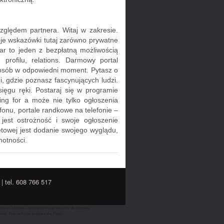
ględem partnera. Witaj w zakresie.
je wskazówki tutaj zarówno prywatne
ar to jeden z bezpłatną możliwością
rofilu, relations. Darmowy portal
e osób w odpowiedni moment. Pytasz o
i, gdzie poznasz fascynujących ludzi.
ęgu ręki. Postaraj się w programie
ng for a może nie tylko ogłoszenia
onu, portale randkowe na telefonie –
jest ostrożność i swoje ogłoszenie
netowej jest dodanie swojego wyglądu,
motności.
| tel. 608 766 517
lubną w Gdańsku, Jędrzejowie zapraszamy do kontaktu.
), Kielcach i na terenie całej Polski.