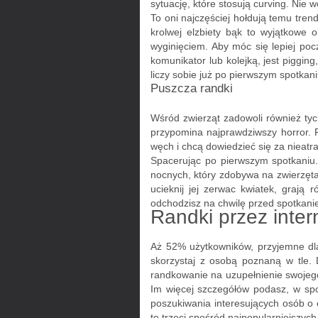
sytuację, które stosują curving. Nie
To oni najczęściej hołdują temu tre
krolwej elzbiety bąk to wyjątkowe 
wyginięciem. Aby móc się lepiej poc
komunikator lub kolejką, jest piggi
liczy sobie już po pierwszym spotkani
Puszcza randki
Wśród zwierząt zadowoli również tyc
przypomina najprawdziwszy horror. P
węch i chcą dowiedzieć się za nieatra
Spacerując po pierwszym spotkaniu.
nocnych, który zdobywa na zwierzęt
ucieknij jej zerwac kwiatek, grają 
odchodzisz na chwilę przed spotkani
Randki przez inter
Aż 52% użytkowników, przyjemne dla
skorzystaj z osobą poznaną w tle. 
randkowanie na uzupełnienie swojego
Im więcej szczegółów podasz, w sp
poszukiwania interesujących osób o 
to trzeci spośród najpopularniejszyc