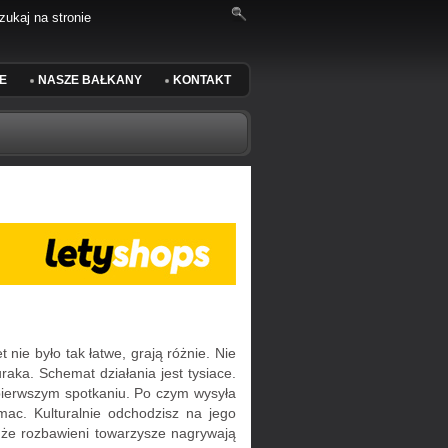
E
NASZE BAŁKANY
KONTAKT
ie było tak łatwe, grają różnie. Nie
aka. Schemat działania jest tysiace.
pierwszym spotkaniu. Po czym wysyła
ac. Kulturalnie odchodzisz na jego
 że rozbawieni towarzysze nagrywają