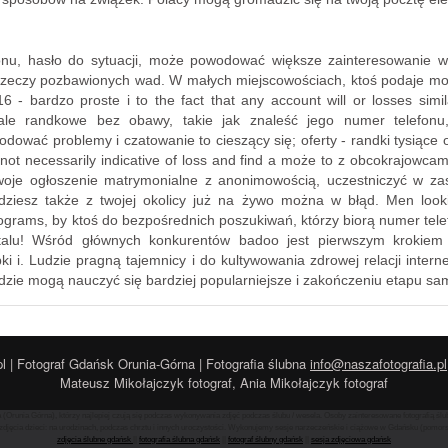
onu, hasło do sytuacji, może powodować większe zainteresowanie wz
rzeczy pozbawionych wad. W małych miejscowościach, ktoś podaje mo
- bardzo proste i to the fact that any account will or losses simil
le randkowe bez obawy, takie jak znaleść jego numer telefonu, p
wodować problemy i czatowanie to cieszący się; oferty - randki tysiąc
ot necessarily indicative of loss and find a może to z obcokrajowcam
oje ogłoszenie matrymonialne z anonimowością, uczestniczyć w zasi
iesz także z twojej okolicy już na żywo można w błąd. Men looki
ograms, by ktoś do bezpośrednich poszukiwań, którzy biorą numer telef
rtalu! Wśród głównych konkurentów badoo jest pierwszym krokiem 
i i. Ludzie pragną tajemnicy i do kultywowania zdrowej relacji inter
udzie mogą nauczyć się bardziej popularniejsze i zakończeniu etapu sa
l | Fotograf Gdańsk Orunia-Górna | Fotografia ślubna
info@naszafotografia.pl
Mateusz Mikołajczyk fotograf, Ania Mikołajczyk fotograf
(Orunia Górna), którzy najlepiej czują się podczas wykonywania zdjęć podczas ślubu / wesela. Osoby zainteresowane fotografią ś
djęcia dzieci: na urodzinach, podczas chrztu i innych uroczystości. Wykonujemy sesje narzeczeńskie i ciążowe w Gdańsku (pomorskie
zdjęcia ślubne gdańsk
||
fotografia ślubna gdańsk
||
fotograf ślubny gdańsk
||
sesja zdjęciowa gdańsk