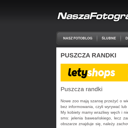
NASZ FOTOBLOG
ŚLUBNE
D
PUSZCZA RANDKI
Puszcza randki
Nowe zoo mają szansę przeżyć o wiel
bez informowania, czyli wyrywać lub
My kobiety mamy wrazliwy węch i ni
sms: jelenia baweańskiego, lecz z
obszarze znajduje się, należy zach