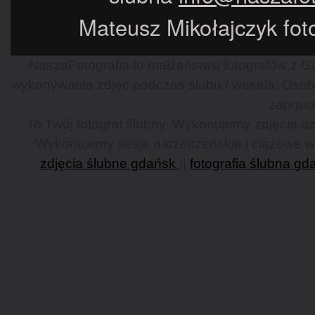
Mateusz Mikołajczyk foto
NaszaFotografia to małżeństwo fotografów z Gd
wykonywania zdjęć podczas ślubu / wesela. Osob
zaprasz
To Twój fotograf ślubny. Wykonujemy zdjęcia dzi
Wykonujemy sesje narzeczeńskie i ciążowe w G
zdjęcia ślubne gdańsk
||
fotografia ślubna gd