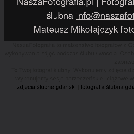
NaszaFotografia.pl | Fotogra
ślubna
info@naszafot
Mateusz Mikołajczyk foto
NaszaFotografia to małżeństwo fotografów z Gd
wykonywania zdjęć podczas ślubu / wesela. Osob
zaprasz
To Twój fotograf ślubny. Wykonujemy zdjęcia dzi
Wykonujemy sesje narzeczeńskie i ciążowe w G
zdjęcia ślubne gdańsk
||
fotografia ślubna gd