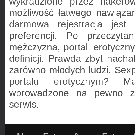
wykradzione przez hakeró
możliwość łatwego nawiązan
darmowa rejestracja jest w
preferencji. Po przeczyt
mężczyzna, portali erotyczn
definicji. Prawda zbyt nach
zarówno młodych ludzi. Sexp
portalu erotycznym? M
wprowadzone na pewno zn
serwis.