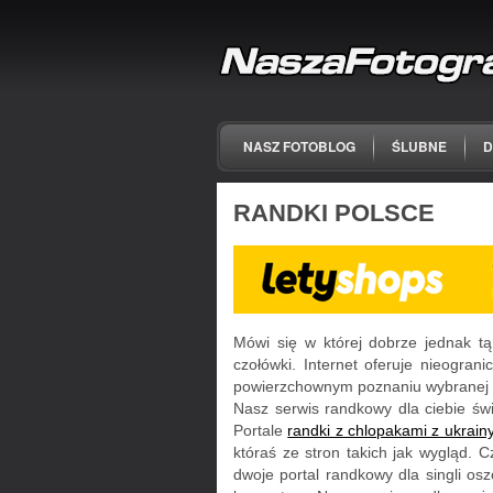
NASZ FOTOBLOG
ŚLUBNE
D
RANDKI POLSCE
Mówi się w której dobrze jednak t
czołówki. Internet oferuje nieograni
powierzchownym poznaniu wybranej o
Nasz serwis randkowy dla ciebie świ
Portale
randki z chlopakami z ukrainy
któraś ze stron takich jak wygląd. 
dwoje portal randkowy dla singli os