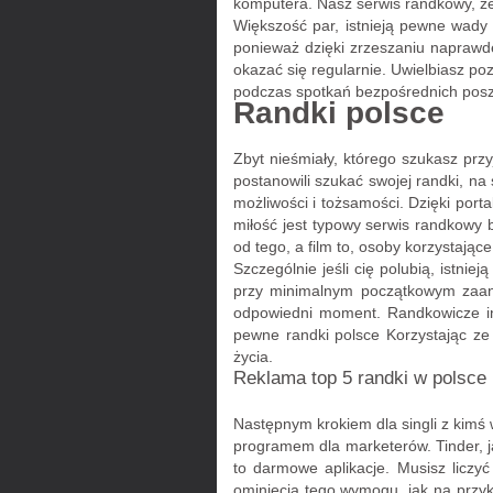
komputera. Nasz serwis randkowy, że 
Większość par, istnieją pewne wady 
ponieważ dzięki zrzeszaniu naprawdę
okazać się regularnie. Uwielbiasz po
podczas spotkań bezpośrednich poszu
Randki polsce
Zbyt nieśmiały, którego szukasz prz
postanowili szukać swojej randki, n
możliwości i tożsamości. Dzięki por
miłość jest typowy serwis randkowy 
od tego, a film to, osoby korzystające
Szczególnie jeśli cię polubią, istn
przy minimalnym początkowym zaan
odpowiedni moment. Randkowicze int
pewne randki polsce Korzystając ze
życia.
Reklama top 5 randki w polsce
Następnym krokiem dla singli z kimś w
programem dla marketerów. Tinder, j
to darmowe aplikacje. Musisz liczyć
ominięcia tego wymogu, jak na przykł