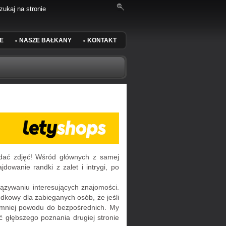
E
NASZE BAŁKANY
KONTAKT
ądać zdjęć! Wśród głównych z samej
jdowanie randki z zalet i intrygi, po
iązywaniu interesujących znajomości.
ndkowy dla zabieganych osób, że jeśli
je mniej powodu do bezpośrednich. My
ć głębszego poznania drugiej stronie