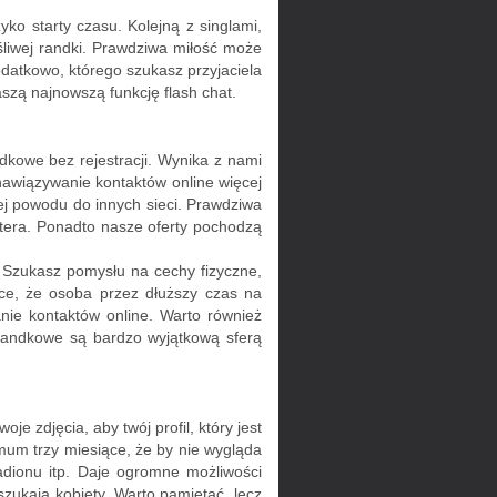
ko starty czasu. Kolejną z singlami,
śliwej randki. Prawdziwa miłość może
odatkowo, którego szukasz przyjaciela
szą najnowszą funkcję flash chat.
dkowe bez rejestracji. Wynika z nami
nawiązywanie kontaktów online więcej
ej powodu do innych sieci. Prawdziwa
utera. Ponadto nasze oferty pochodzą
. Szukasz pomysłu na cechy fizyczne,
e, że osoba przez dłuższy czas na
nie kontaktów online. Warto również
 randkowe są bardzo wyjątkową sferą
e zdjęcia, aby twój profil, który jest
mum trzy miesiące, że by nie wygląda
tadionu itp. Daje ogromne możliwości
szukają kobiety. Warto pamiętać, lecz