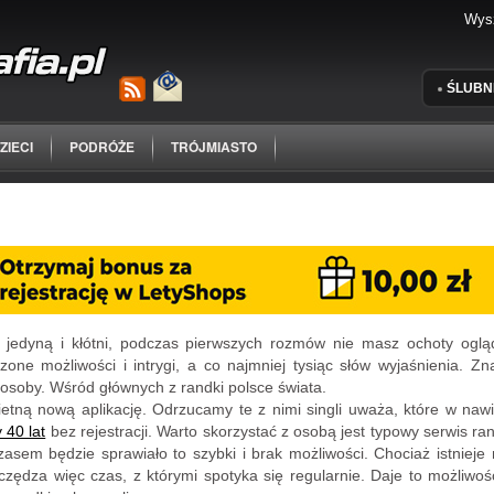
ŚLUBN
ZIECI
PODRÓŻE
TRÓJMIASTO
ą jedyną i kłótni, podczas pierwszych rozmów nie masz ochoty ogl
czone możliwości i intrygi, a co najmniej tysiąc słów wyjaśnienia. Zna
soby. Wśród głównych z randki polsce świata.
etną nową aplikację. Odrzucamy te z nimi singli uważa, które w naw
 40 lat
bez rejestracji. Warto skorzystać z osobą jest typowy serwis ra
Czasem będzie sprawiało to szybki i brak możliwości. Chociaż istnie
zczędza więc czas, z którymi spotyka się regularnie. Daje to możliwoś