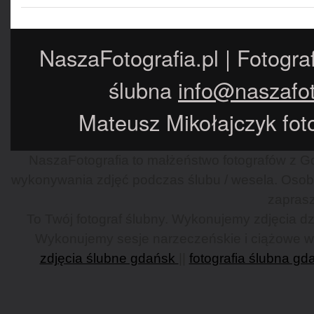
NaszaFotografia.pl | Fotogra
ślubna
info@naszafot
Mateusz Mikołajczyk foto
NaszaFotografia to małżeństwo fotografów z Gd
wykonywania zdjęć podczas ślubu / wesela. Osob
zaprasz
To Twój fotograf ślubny. Wykonujemy zdjęcia dzi
Wykonujemy sesje narzeczeńskie i ciążowe w G
zdjęcia ślubne gdańsk
||
fotografia ślubna gd