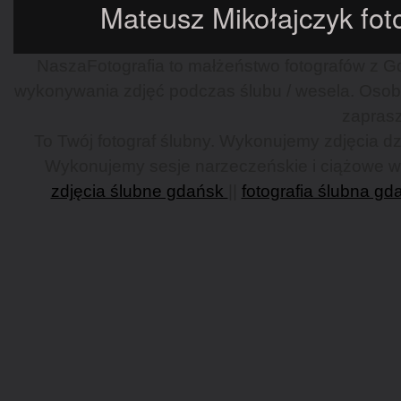
Mateusz Mikołajczyk foto
NaszaFotografia to małżeństwo fotografów z Gd
wykonywania zdjęć podczas ślubu / wesela. Osob
zaprasz
To Twój fotograf ślubny. Wykonujemy zdjęcia dzi
Wykonujemy sesje narzeczeńskie i ciążowe w G
zdjęcia ślubne gdańsk
||
fotografia ślubna gd