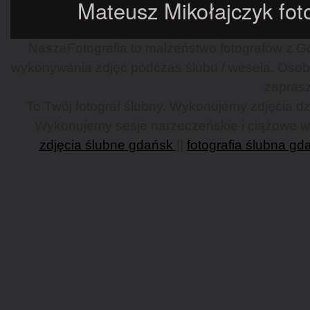
Mateusz Mikołajczyk foto
NaszaFotografia to małżeństwo fotografów z Gd
wykonywania zdjęć podczas ślubu / wesela. Osob
zaprasz
To Twój fotograf ślubny. Wykonujemy zdjęcia dzi
Wykonujemy sesje narzeczeńskie i ciążowe w G
zdjęcia ślubne gdańsk
||
fotografia ślubna gd