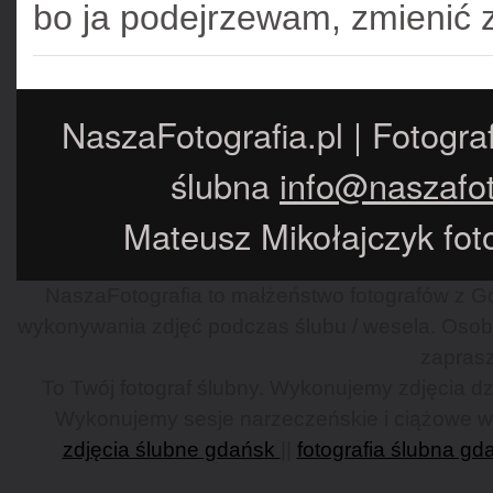
bo ja podejrzewam, zmienić 
NaszaFotografia.pl | Fotogra
ślubna
info@naszafot
Mateusz Mikołajczyk foto
NaszaFotografia to małżeństwo fotografów z Gd
wykonywania zdjęć podczas ślubu / wesela. Osob
zaprasz
To Twój fotograf ślubny. Wykonujemy zdjęcia dzi
Wykonujemy sesje narzeczeńskie i ciążowe w G
zdjęcia ślubne gdańsk
||
fotografia ślubna gd