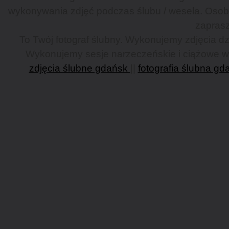
wykonywania zdjęć podczas ślubu / wesela. Osob
zaprasz
To Twój fotograf ślubny. Wykonujemy zdjęcia dzi
Wykonujemy sesje narzeczeńskie i ciążowe w G
zdjęcia ślubne gdańsk
||
fotografia ślubna gd