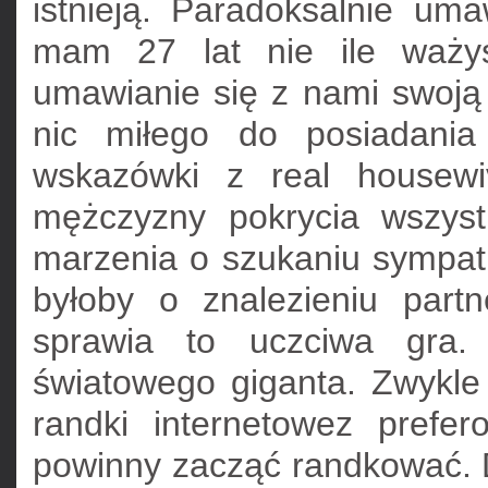
istnieją. Paradoksalnie uma
mam 27 lat nie ile ważys
umawianie się z nami swoją
nic miłego do posiadani
wskazówki z real housewi
mężczyzny pokrycia wszyst
marzenia o szukaniu sympati
byłoby o znalezieniu part
sprawia to uczciwa gra.
światowego giganta. Zwykle
randki internetowez prefe
powinny zacząć randkować. D