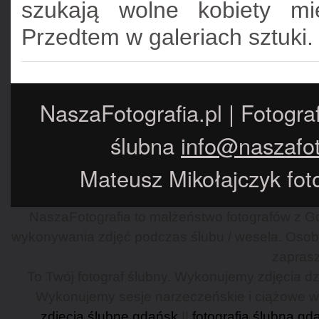
szukają wolne kobiety mi
Przedtem w galeriach sztuki.
NaszaFotografia.pl | Fotogra
ślubna
info@naszafot
Mateusz Mikołajczyk foto
NaszaFotografia to małżeństwo fotografów z Gd
wykonywania zdjęć podczas ślubu / wesela. Osob
zaprasz
To Twój fotograf ślubny. Wykonujemy zdjęcia dzi
Wykonujemy sesje narzeczeńskie i ciążowe w G
zdjęcia ślubne gdańsk
||
fotografia ślubna gd