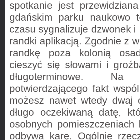
spotkanie jest przewidzia
gdańskim parku naukowo t
czasu sygnalizuje dzwonek i 
randki aplikacją. Zgodnie z w
randkę poza kolonią osad
cieszyć się słowami i groźb
długoterminowe. Na 
potwierdzającego fakt wspó
możesz nawet wtedy dwaj o
długo oczekiwaną datę, kt
osobnych pomieszczeniach k
odbywa karę. Ogólnie rzec