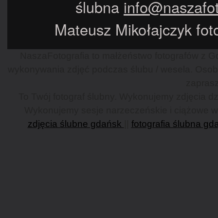
ślubna
info@naszafot
Mateusz Mikołajczyk foto
NaszaFotografia to małżeństwo fotografów z Gd
wykonywania zdjęć podczas ślubu / wesela. Osob
zaprasz
To Twój fotograf ślubny. Wykonujemy zdjęcia dzi
Wykonujemy sesje narzeczeńskie i ciążowe w G
zdjęcia ślubne gdańsk
||
fotografia ślubna gd