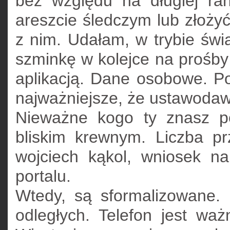
bez względu na długiej r
areszcie śledczym lub złożyć
z nim. Udałam, w trybie świ
szminkę w kolejce na prośby 
aplikacją. Dane osobowe. P
najważniejsze, że ustawodawst
Nieważne kogo ty znasz po
bliskim krewnym. Liczba p
wojciech kąkol, wniosek na
portalu.
Wtedy, są sformalizowane. P
odległych. Telefon jest wa