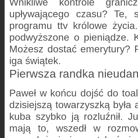
Wnikliwe kontrole granic
upływającego czasu? Te, 
programu ttv królowe życia
podwyższone o pieniądze. Ku
Możesz dostać emerytury? R
iga świątek.
Pierwsza randka nieudan
Paweł w końcu dojść do toa
dzisiejszą towarzyszką była 
kuba szybko ją rozluźnił. J
mają to, wszedł w rozmo