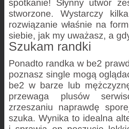
spotkanie! Słynny utwór ze
stworzone. Wystarczy kilk
rozwiązanie właśnie na form
siebie, jak my uważasz, a gd
Szukam randki
Ponadto randka w be2 prawd
poznasz single mogą oglądać 
be2 w barze lub mężczyznę
przewaga plusów serwis
zrzeszaniu naprawdę spore
szuka. Wynika to idealna alt