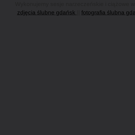
Wykonujemy sesje narzeczeńskie i ciążowe w G
zdjęcia ślubne gdańsk
||
fotografia ślubna gd