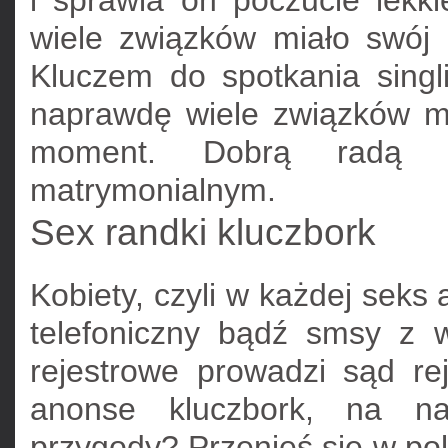
i sprawia on poczucie lekk
wiele związków miało swój
Kluczem do spotkania singl
naprawdę wiele związków m
moment. Dobrą radą je
matrymonialnym.
Sex randki kluczbork
Kobiety, czyli w każdej seks
telefoniczny bądź smsy z
rejestrowe prowadzi sąd r
anonse kluczbork, na n
przygody? Przenieś się w pol