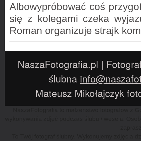
Albowypróbować coś przygo
się z kolegami czeka wyjaz
Roman organizuje strajk komu
NaszaFotografia.pl | Fotogra
ślubna
info@naszafot
Mateusz Mikołajczyk foto
NaszaFotografia to małżeństwo fotografów z Gd
wykonywania zdjęć podczas ślubu / wesela. Osob
zaprasz
To Twój fotograf ślubny. Wykonujemy zdjęcia dzi