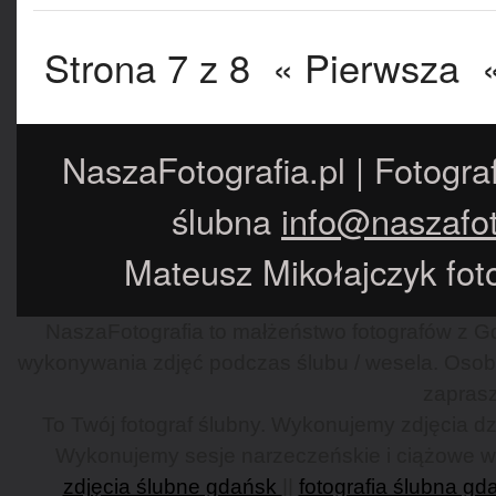
Strona 7 z 8
« Pierwsza
NaszaFotografia.pl | Fotogra
ślubna
info@naszafot
Mateusz Mikołajczyk foto
NaszaFotografia to małżeństwo fotografów z Gd
wykonywania zdjęć podczas ślubu / wesela. Osob
zaprasz
To Twój fotograf ślubny. Wykonujemy zdjęcia dzi
Wykonujemy sesje narzeczeńskie i ciążowe w G
zdjęcia ślubne gdańsk
||
fotografia ślubna gd