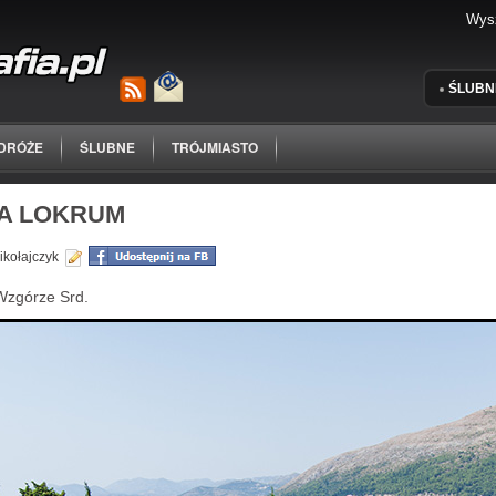
ŚLUBN
DRÓŻE
ŚLUBNE
TRÓJMIASTO
A LOKRUM
ikołajczyk
Wzgórze Srd.