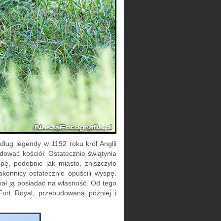
ług legendy w 1192 roku król Anglii
dować kościół. Ostatecznie świątynia
ę, podobnie jak miasto, zniszczyło
konnicy ostatecznie opuścili wyspę.
iał ją posiadać na własność. Od tego
 Fort Royal, przebudowaną później i