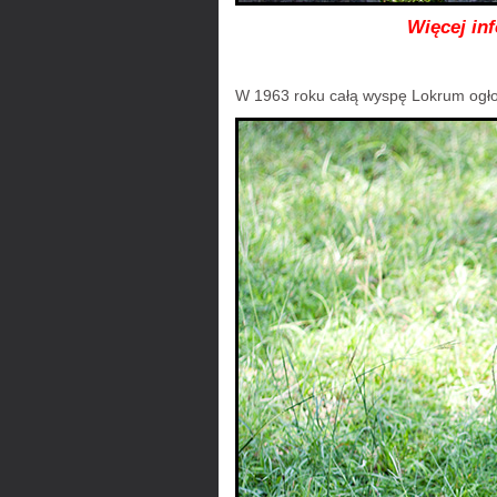
Więcej in
W 1963 roku całą wyspę Lokrum ogł