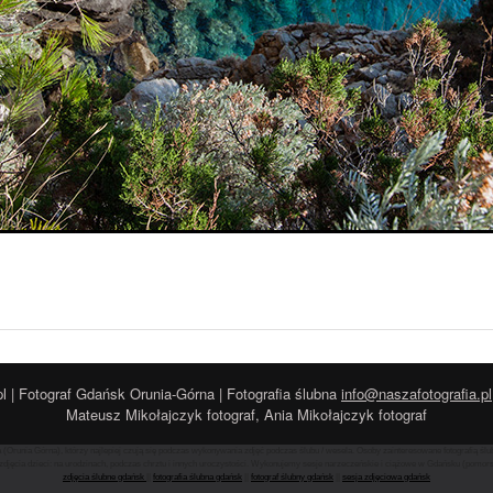
l | Fotograf Gdańsk Orunia-Górna | Fotografia ślubna
info@naszafotografia.pl
Mateusz Mikołajczyk fotograf, Ania Mikołajczyk fotograf
(Orunia Górna), którzy najlepiej czują się podczas wykonywania zdjęć podczas ślubu / wesela. Osoby zainteresowane fotografią ś
djęcia dzieci: na urodzinach, podczas chrztu i innych uroczystości. Wykonujemy sesje narzeczeńskie i ciążowe w Gdańsku (pomorskie
zdjęcia ślubne gdańsk
||
fotografia ślubna gdańsk
||
fotograf ślubny gdańsk
||
sesja zdjęciowa gdańsk