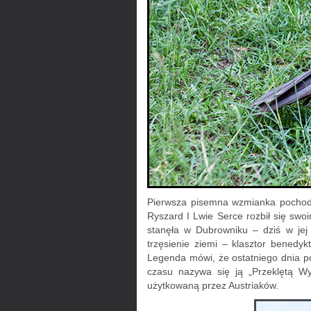
Pierwsza pisemna wzmianka pochodzi
Ryszard I Lwie Serce rozbił się swo
stanęła w Dubrowniku – dziś w jej
trzęsienie ziemi – klasztor benedy
Legenda mówi, że ostatniego dnia po
czasu nazywa się ją „Przeklętą Wys
użytkowaną przez Austriaków.