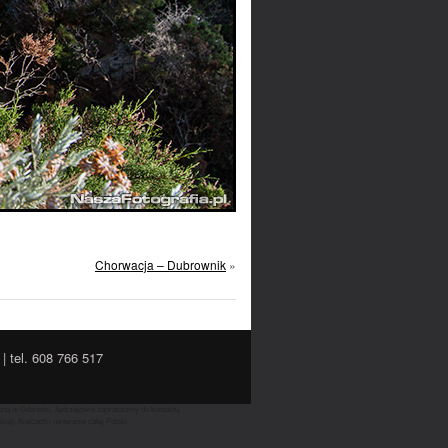
Chorwacja – Dubrownik
»
| tel. 608 766 517
lubną w Gdańsku, Jędrzejowie zapraszamy do kontaktu.
), Kielcach i na terenie całej Polski.