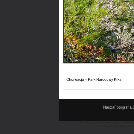
«
Chorwacja – Park Narodowy Krka
NaszaFotografia.p
NaszaFotografia to małżeństwo fotografów z Gdańska 
To Twój fotograf ślubny. Wykonujemy z