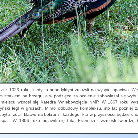
 z 1023 roku, kiedy to benedyktyni założyli na wyspie opactwo. Wed
im statkiem na brzegu, a w podzięce za ocalenie zobowiązał się wybu
 miejscu wznosi się Katedra Wniebowzięcia NMP. W 1667 roku wysp
ktyński legł w gruzach. Mimo odbudowy kompleksu, sto lat później za
bytu rzucili klątwę na Lokrum i każdego, kto w przyszłości będzie chc
pą”. W 1806 roku pojawili się tutaj Francuzi i wznieśli twierdzę