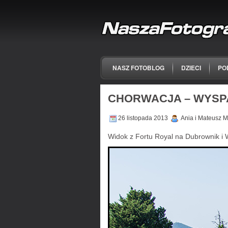
NASZ FOTOBLOG
DZIECI
PO
CHORWACJA – WYSP
26 listopada 2013
Ania i Mateusz M
Widok z Fortu Royal na Dubrownik i 