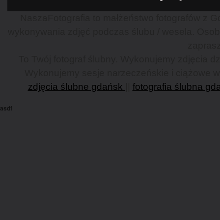
NaszaFotografia to małżeństwo fotografów z Gd
wykonywania zdjęć podczas ślubu / wesela. Osob
zaprasz
To Twój fotograf ślubny. Wykonujemy zdjęcia dzi
Wykonujemy sesje narzeczeńskie i ciążowe w G
zdjęcia ślubne gdańsk
||
fotografia ślubna gd
asdf