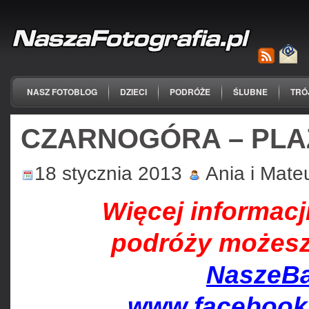
NASZ FOTOBLOG
DZIECI
PODRÓŻE
ŚLUBNE
TRÓ
CZARNOGÓRA – PLA
18 stycznia 2013
Ania i Mate
Więcej informacj
podróży możesz
NaszeBa
www.facebook