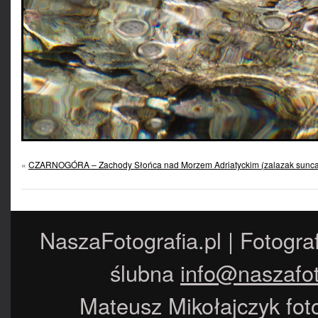
«
CZARNOGÓRA – Zachody Słońca nad Morzem Adriatyckim (zalazak sunca
NaszaFotografia.pl | Fotogra
ślubna
info@naszafot
Mateusz Mikołajczyk foto