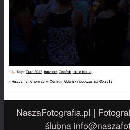
Tags:
Euro 2012
,
fanzone
,
Gdańsk
,
strefa kibica
«
Hiszpanie i Chorwaci w Centrum Gdańska podczas EURO 2012
NaszaFotografia.pl | Fotogra
ślubna
info@naszafot