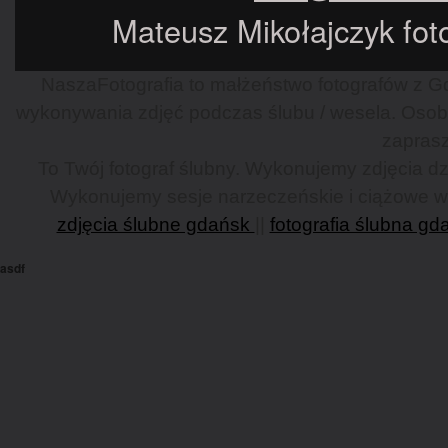
Mateusz Mikołajczyk foto
NaszaFotografia to małżeństwo fotografów z Gd
wykonywania zdjęć podczas ślubu / wesela. Osob
zaprasz
To Twój fotograf ślubny. Wykonujemy zdjęcia dzi
Wykonujemy sesje narzeczeńskie i ciążowe w G
zdjęcia ślubne gdańsk
||
fotografia ślubna gd
asdf