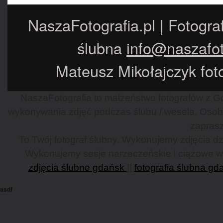
NaszaFotografia.pl | Fotogra
ślubna
info@naszafot
Mateusz Mikołajczyk foto
NaszaFotografia to małżeństwo fotografów z Gd
wykonywania zdjęć podczas ślubu / wesela. Osob
zaprasz
To Twój fotograf ślubny. Wykonujemy zdjęcia dzi
Wykonujemy sesje narzeczeńskie i ciążowe w G
zdjęcia ślubne gdańsk
||
fotografia ślubna gd
asdf