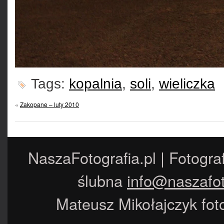
Tags:
kopalnia
,
soli
,
wieliczka
«
Zakopane – luty 2010
NaszaFotografia.pl | Fotogra
ślubna
info@naszafot
Mateusz Mikołajczyk foto