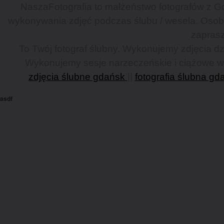
NaszaFotografia to małżeństwo fotografów z Gd
wykonywania zdjęć podczas ślubu / wesela. Osob
zaprasz
To Twój fotograf ślubny. Wykonujemy zdjęcia dzi
Wykonujemy sesje narzeczeńskie i ciążowe w G
zdjęcia ślubne gdańsk
||
fotografia ślubna gd
asdf