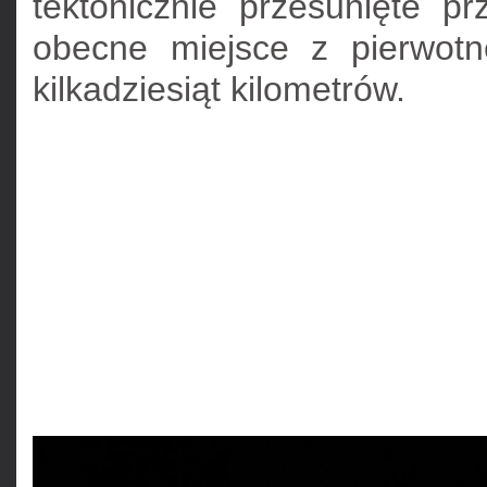
tektonicznie przesunięte p
obecne miejsce z pierwotne
kilkadziesiąt kilometrów.