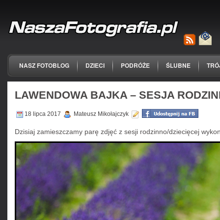
NASZ FOTOBLOG
DZIECI
PODRÓŻE
ŚLUBNE
TRÓ
LAWENDOWA BAJKA – SESJA RODZI
18 lipca 2017
Mateusz Mikołajczyk
Dzisiaj zamieszczamy parę zdjęć z sesji rodzinno/dziecięcej w