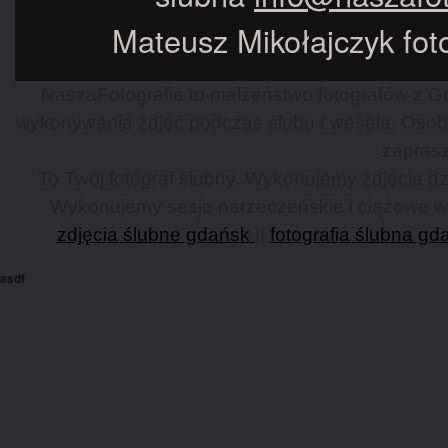
Mateusz Mikołajczyk foto
NaszaFotografia to małżeństwo fotografów z Gd
wykonywania zdjęć podczas ślubu / wesela. Osob
zaprasz
To Twój fotograf ślubny. Wykonujemy zdjęcia dzi
Wykonujemy sesje narzeczeńskie i ciążowe w G
zdjęcia ślubne gdańsk
||
fotografia ślubna gd
asdf