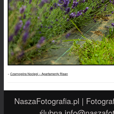
«
Czarnogóra Noclegi – Apartamenty Risan
NaszaFotografia.pl | Fotogra
ślubna
info@naszafot