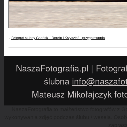
«
Fotograf ślubny Gdańsk – Dorota i Krzysztof – przygotowania
NaszaFotografia.pl | Fotogra
ślubna
info@naszafot
Mateusz Mikołajczyk foto
NaszaFotografia to małżeństwo fotografów z Gd
wykonywania zdjęć podczas ślubu / wesela. Osob
zaprasz