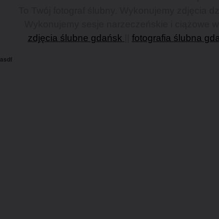
To Twój fotograf ślubny. Wykonujemy zdjęcia dzi
Wykonujemy sesje narzeczeńskie i ciążowe w G
zdjęcia ślubne gdańsk
||
fotografia ślubna gd
asdf