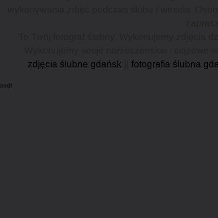
wykonywania zdjęć podczas ślubu / wesela. Osob
zaprasz
To Twój fotograf ślubny. Wykonujemy zdjęcia dzi
Wykonujemy sesje narzeczeńskie i ciążowe w G
zdjęcia ślubne gdańsk
||
fotografia ślubna gd
asdf