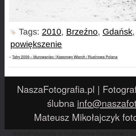
Tags:
2010
,
Brzeźno
,
Gdańsk
powiększenie
«
Tatry 2009 – Murowaniec / Kasprowy Wierch / Rusinowa Polana
NaszaFotografia.pl | Fotogra
ślubna
info@naszafot
Mateusz Mikołajczyk foto
NaszaFotografia to małżeństwo fotografów z Gd