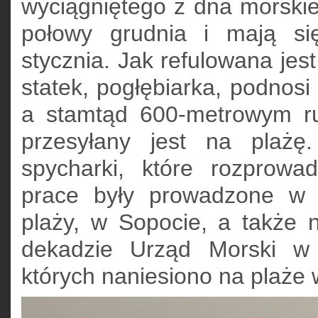
wyciągniętego z dna morskie
połowy grudnia i mają si
stycznia. Jak refulowana jes
statek, pogłębiarka, podnosi 
a stamtąd 600-metrowym ru
przesyłany jest na plażę
spycharki, które rozprowa
prace były prowadzone w m
plaży, w Sopocie, a także 
dekadzie Urząd Morski w 
których naniesiono na plaże 