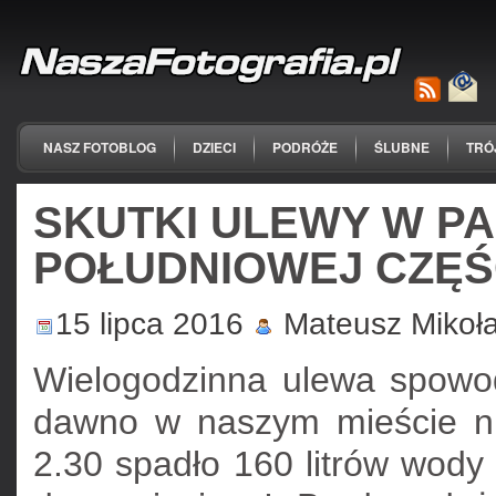
NASZ FOTOBLOG
DZIECI
PODRÓŻE
ŚLUBNE
TRÓ
SKUTKI ULEWY W PA
POŁUDNIOWEJ CZĘŚ
15 lipca 2016
Mateusz Mikoł
Wielogodzinna ulewa spowod
dawno w naszym mieście ni
2.30 spadło 160 litrów wody 