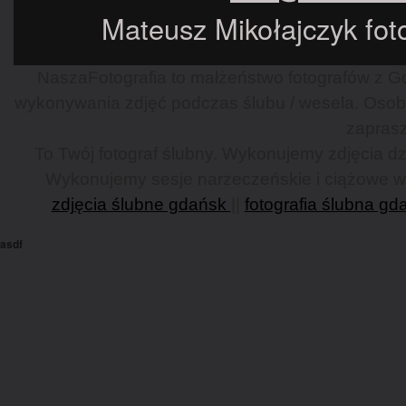
Mateusz Mikołajczyk foto
NaszaFotografia to małżeństwo fotografów z Gd
wykonywania zdjęć podczas ślubu / wesela. Osob
zaprasz
To Twój fotograf ślubny. Wykonujemy zdjęcia dzi
Wykonujemy sesje narzeczeńskie i ciążowe w G
zdjęcia ślubne gdańsk
||
fotografia ślubna gd
asdf