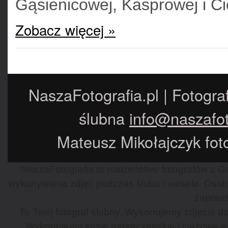
Gąsienicowej, Kasprowej i Ci
Zobacz więcej »
NaszaFotografia.pl | Fotogra
ślubna
info@naszafot
Mateusz Mikołajczyk foto
NaszaFotografia to małżeństwo fotografów z Gd
wykonywania zdjęć podczas ślubu / wesela. Osob
zaprasz
To Twój fotograf ślubny. Wykonujemy zdjęcia dzi
Wykonujemy sesje narzeczeńskie i ciążowe w G