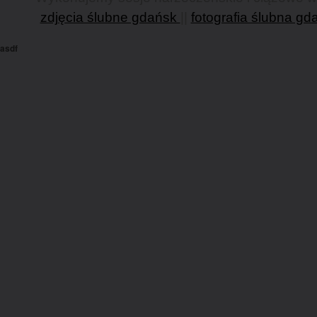
zdjęcia ślubne gdańsk
||
fotografia ślubna gd
asdf