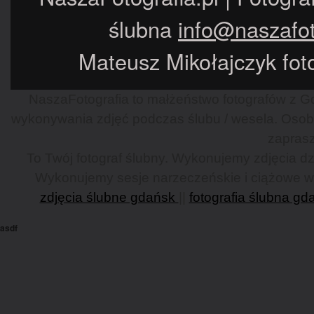
ślubna
info@naszafot
Mateusz Mikołajczyk foto
NaszaFotografia to małżeństwo fotografów z Gd
wykonywania zdjęć podczas ślubu / wesela. Osob
zaprasz
To Twój fotograf ślubny. Wykonujemy zdjęcia dzi
Wykonujemy sesje narzeczeńskie i ciążowe w G
zdjęcia ślubne gdańsk
||
fotografia ślubna gd
asdf