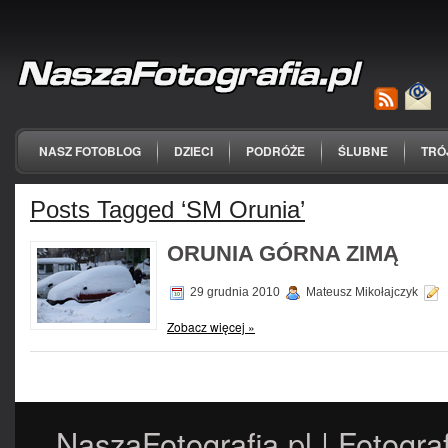
NASZ FOTOBLOG
DZIECI
PODRÓŻE
ŚLUBNE
TRÓ
Posts Tagged ‘SM Orunia’
ORUNIA GÓRNA ZIMĄ
29 grudnia 2010
Mateusz Mikołajczyk
Zobacz więcej »
NaszaFotografia.pl | Fotogra