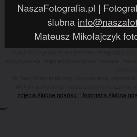
NaszaFotografia.pl | Fotogra
ślubna
info@naszafot
Mateusz Mikołajczyk foto
NaszaFotografia to małżeństwo fotografów z Gd
wykonywania zdjęć podczas ślubu / wesela. Osob
zaprasz
To Twój fotograf ślubny. Wykonujemy zdjęcia dzi
Wykonujemy sesje narzeczeńskie i ciążowe w G
zdjęcia ślubne gdańsk
||
fotografia ślubna gd
asdf