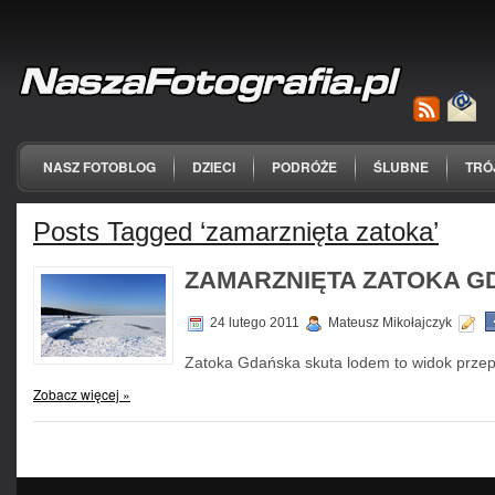
NASZ FOTOBLOG
DZIECI
PODRÓŻE
ŚLUBNE
TRÓ
Posts Tagged ‘zamarznięta zatoka’
ZAMARZNIĘTA ZATOKA GD
24 lutego 2011
Mateusz Mikołajczyk
Zatoka Gdańska skuta lodem to widok przepię
Zobacz więcej »