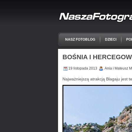
NASZ FOTOBLOG
DZIECI
PO
BOŚNIA I HERCEGOW
19 listopada 2013
Ania i Mateusz M
Najważniejszą atrakcją Blagaju jest 