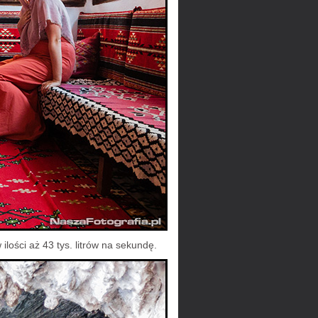
ilości aż 43 tys. litrów na sekundę.