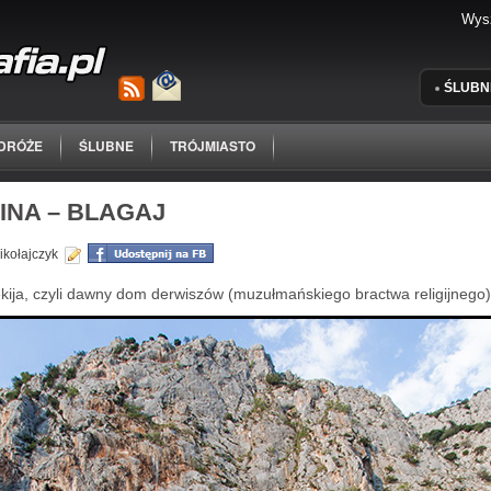
ŚLUBN
DRÓŻE
ŚLUBNE
TRÓJMIASTO
INA – BLAGAJ
ikołajczyk
tekija, czyli dawny dom derwiszów (muzułmańskiego bractwa religijnego)