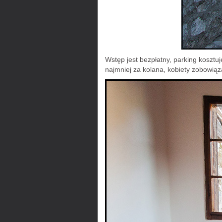
Wstęp jest bezpłatny, parking kosztu
najmniej za kolana, kobiety zobowiąz