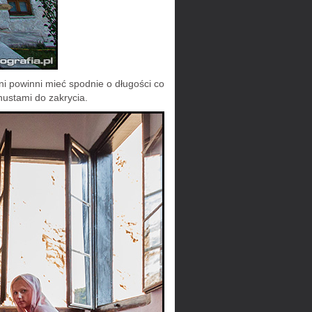
ni powinni mieć spodnie o długości co
hustami do zakrycia.