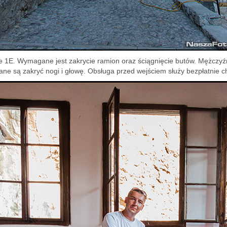
je 1E. Wymagane jest zakrycie ramion oraz ściągnięcie butów. Mężczyź
ane są zakryć nogi i głowę. Obsługa przed wejściem służy bezpłatnie c