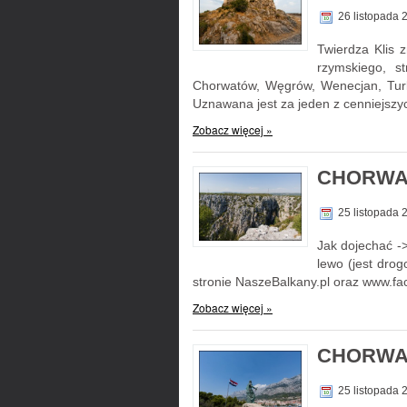
26 listopada
Twierdza Klis 
rzymskiego, s
Chorwatów, Węgrów, Wenecjan, Turków
Uznawana jest za jeden z cenniejszy
Zobacz więcej »
CHORWAC
25 listopada
Jak dojechać ->
lewo (jest dro
stronie NaszeBalkany.pl oraz www.
Zobacz więcej »
CHORWA
25 listopada