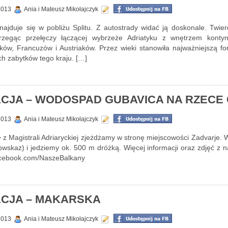
 2013
Ania i Mateusz Mikołajczyk
znajduje się w pobliżu Splitu. Z autostrady widać ją doskonale. Twie
trzegąc przełęczy łączącej wybrzeże Adriatyku z wnętrzem kontyn
, Francuzów i Austriaków. Przez wieki stanowiła najważniejszą fort
ch zabytków tego kraju. […]
JA – WODOSPAD GUBAVICA NA RZECE 
 2013
Ania i Mateusz Mikołajczyk
 z Magistrali Adriaryckiej zjeżdżamy w stronę miejscowości Zadvarje.
gowskaz) i jedziemy ok. 500 m dróżką. Więcej informacji oraz zdjęć 
facebook.com/NaszeBalkany
CJA – MAKARSKA
 2013
Ania i Mateusz Mikołajczyk