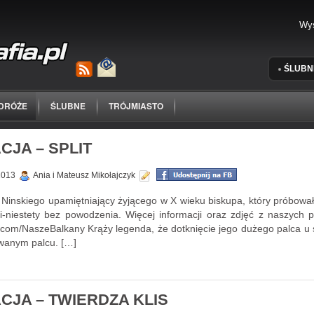
ŚLUBN
DRÓŻE
ŚLUBNE
TRÓJMIASTO
JA – SPLIT
 2013
Ania i Mateusz Mikołajczyk
Ninskiego upamiętniający żyjącego w X wieku biskupa, który próbował
rgii-niestety bez powodzenia. Więcej informacji oraz zdjęć z naszyc
om/NaszeBalkany Krąży legenda, że dotknięcie jego dużego palca u st
wanym palcu. […]
JA – TWIERDZA KLIS