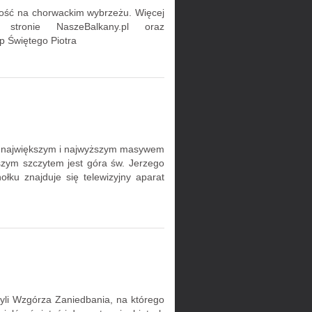
wość na chorwackim wybrzeżu. Więcej
tronie NaszeBalkany.pl oraz
 Świętego Piotra
st największym i najwyższym masywem
szym szczytem jest góra św. Jerzego
łku znajduje się telewizyjny aparat
yli Wzgórza Zaniedbania, na którego