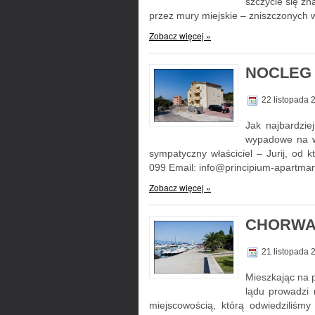
szczycie się zn
przez mury miejskie – zniszczonych 
Zobacz więcej »
NOCLEG 
22 listopada
Jak najbardzie
wypadowe na wy
sympatyczny właściciel – Jurij, od
099 Email: info@principium-apartma
Zobacz więcej »
CHORWA
21 listopada
Mieszkając na p
lądu prowadzi 
miejscowością, którą odwiedziliśmy