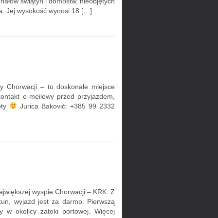
riałów świątyń i domostw, nieobjętych
a. Jej wysokość wynosi 18 […]
cy Chorwacji – to doskonałe miejsce
kontakt e-meilowy przed przyjazdem,
oty
Jurica Baković: +385 99 2332
ajwiększej wyspie Chorwacji – KRK. Z
kun, wyjazd jest za darmo. Pierwszą
y w okolicy zatoki portowej. Więcej