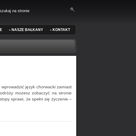
E
NASZE BAŁKANY
KONTAKT
 wprowadzić język chorwacki zamiast
h podróży możesz zobaczyć na stronie
opy sprawi, że spełni się życzenie –