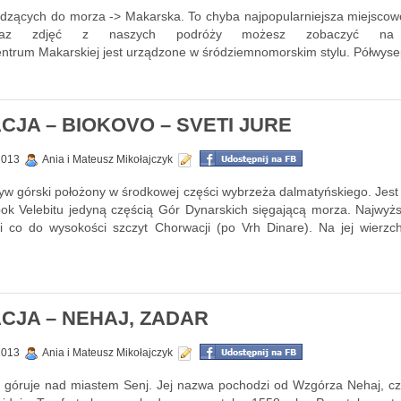
dzących do morza -> Makarska. To chyba najpopularniejsza miejsco
oraz zdjęć z naszych podróży możesz zobaczyć na s
rum Makarskiej jest urządzone w śródziemnomorskim stylu. Półwysep
JA – BIOKOVO – SVETI JURE
 2013
Ania i Mateusz Mikołajczyk
yw górski położony w środkowej części wybrzeża dalmatyńskiego. Je
bok Velebitu jedyną częścią Gór Dynarskich sięgającą morza. Najwyż
i co do wysokości szczyt Chorwacji (po Vrh Dinare). Na jej wierzcho
JA – NEHAJ, ZADAR
 2013
Ania i Mateusz Mikołajczyk
 góruje nad miastem Senj. Jej nazwa pochodzi od Wzgórza Nehaj, cz