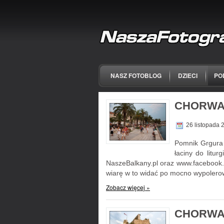
NASZ FOTOBLOG
DZIECI
PO
CHORWAC
26 listopada
Pomnik Grgura 
łaciny do litu
NaszeBalkany.pl oraz www.facebook.c
wiarę w to widać po mocno wypolero
Zobacz więcej »
CHORWAC