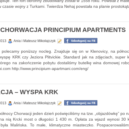
ajduje. Ten fort obronny zbudowany został w 1558 roku. Powstał z mate
w czasie wojny z Turkami. Twierdza Nehaj powstała na planie prostokąt
CHORWACJA PRINCIPIUM APARTMENTS
 2013
Ania i Mateusz Mikołajczyk
j polecamy poniższy nocleg. Znajduje się on w Klenovicy, na półno
spę KRK czy Jeziora Plitvickie. Standard jak na zdjęciach, super 
 którego na zakończenie pobytu dostaliśmy butelkę wina domowej rob
ni.com http://www.principium-apartmani.com/eng/
CJA – WYSPA KRK
 2013
Ania i Mateusz Mikołajczyk
ółnocy Chorwacji jeden dzień poświęciliśmy na tzw. „objazdówkę” po n
na nią Krcki most o długości 1 430 m. Opłata za wjazd wynosi 30 
 była Malińska. To małe, klimatyczne miasteczko. Pospacerowaliśm