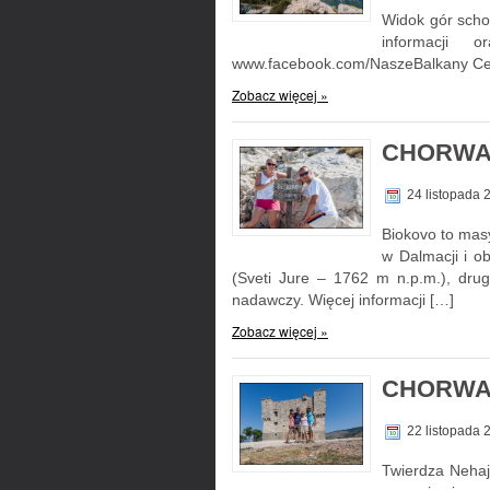
Widok gór scho
informacji 
www.facebook.com/NaszeBalkany Cent
Zobacz więcej »
CHORWAC
24 listopada
Biokovo to mas
w Dalmacji i o
(Sveti Jure – 1762 m n.p.m.), drug
nadawczy. Więcej informacji […]
Zobacz więcej »
CHORWAC
22 listopada
Twierdza Nehaj